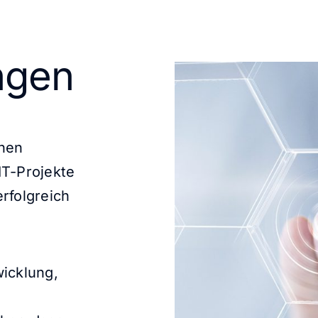
ngen
chen
IT-Projekte
rfolgreich
wicklung,